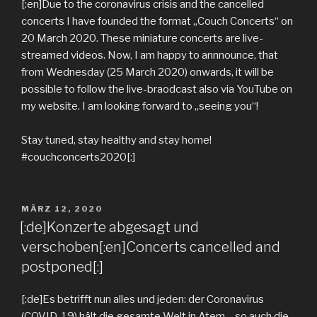
[:en]Due to the coronavirus crisis and the cancelled
concerts I have founded the format „Couch Concerts“ on
20 March 2020. These miniature concerts are live-
streamed videos. Now, I am happy to annnounce, that
from Wednesday (25 March 2020) onwards, it will be
possible to follow the live-braodcast also via YouTube on
my website. I am looking forward to „seeing you“!
Stay tuned, stay healthy and stay home!
#couchconcerts2020[:]
MÄRZ 12, 2020
[:de]Konzerte abgesagt und
verschoben[:en]Concerts cancelled and
postponed[:]
[:de]Es betrifft nun alles und jeden: der Coronavirus
(COVID-19) hält die gesamte Welt in Atem – so auch die