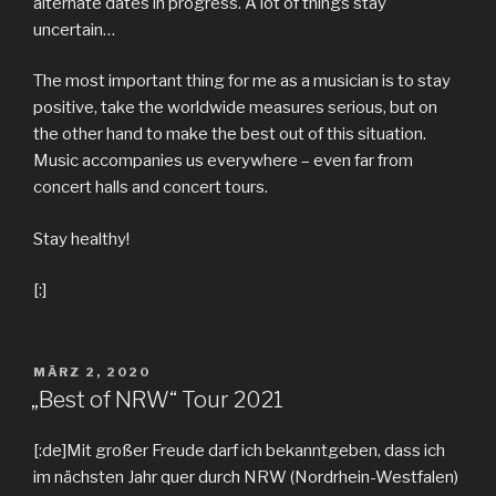
alternate dates in progress. A lot of things stay
uncertain…
The most important thing for me as a musician is to stay
positive, take the worldwide measures serious, but on
the other hand to make the best out of this situation.
Music accompanies us everywhere – even far from
concert halls and concert tours.
Stay healthy!
[:]
MÄRZ 2, 2020
„Best of NRW“ Tour 2021
[:de]Mit großer Freude darf ich bekanntgeben, dass ich
im nächsten Jahr quer durch NRW (Nordrhein-Westfalen)