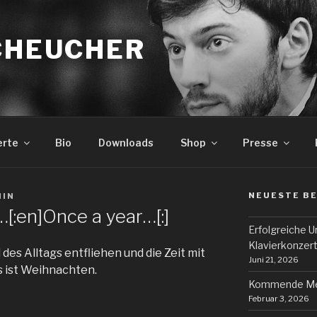
SCHEUCHER
erte
Bio
Downloads
Shop
Presse
NEUESTE B
MIN
…[:en]Once a year…[:]
Erfolgreiche 
Klavierkonzer
 des Alltags entfliehen und die Zeit mit
Juni 21, 2026
s ist Weihnachten.
Kommende Mei
Februar 3, 2026