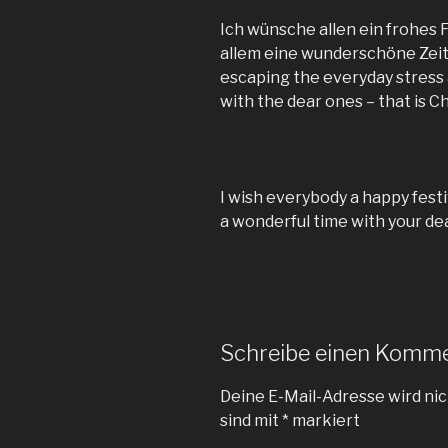
Ich wünsche allen ein frohes 
allem eine wunderschöne Zeit
escaping the everyday stress 
with the dear ones – that is C
I wish everybody a happy festi
a wonderful time with your dea
Schreibe einen Komm
Deine E-Mail-Adresse wird nic
sind mit
*
markiert