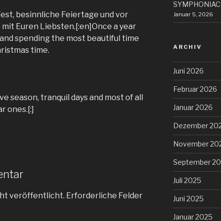
SYMPHONIACS
Fest, besinnliche Feiertage und vor
Januar 5, 2026
 mit Euren Liebsten.[:en]Once a year
and spending the most beautiful time
ARCHIV
hristmas time.
Juni 2026
Februar 2026
ve season, tranquil days and most of all
Januar 2026
r ones.[:]
Dezember 20
November 20
September 2
entar
Juli 2025
ht veröffentlicht.
Erforderliche Felder
Juni 2025
Januar 2025