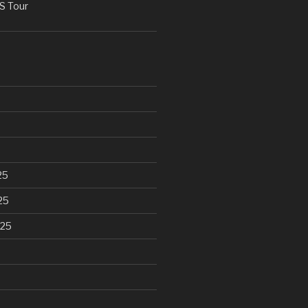
 Tour
25
25
025