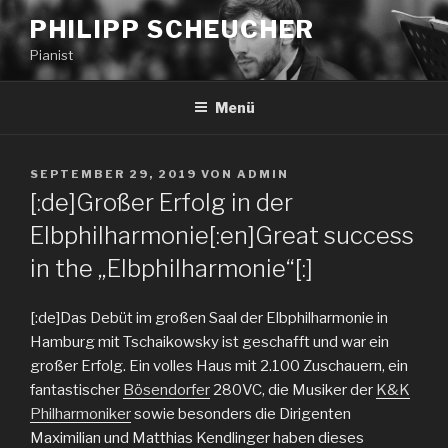
PHILIPP SCHEUCHER
Pianist
Menü
SEPTEMBER 29, 2019
VON
ADMIN
[:de]Großer Erfolg in der
Elbphilharmonie[:en]Great success
in the „Elbphilharmonie“[:]
[:de]Das Debüt im großen Saal der Elbphilharmonie in
Hamburg mit Tschaikowsky ist geschafft und war ein
großer Erfolg. Ein volles Haus mit 2.100 Zuschauern, ein
fantastischer
Bösendorfer
280VC, die Musiker der
K&K
Philharmoniker
sowie besonders die Dirigenten
Maximilian und Matthias Kendlinger haben dieses