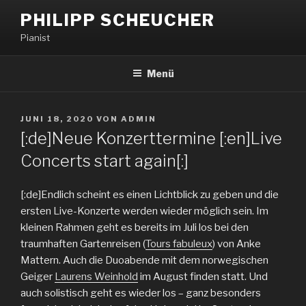
PHILIPP SCHEUCHER
Pianist
Menü
JUNI 18, 2020
VON
ADMIN
[:de]Neue Konzerttermine [:en]Live
Concerts start again[:]
[:de]Endlich scheint es einen Lichtblick zu geben und die
ersten Live-Konzerte werden wieder möglich sein. Im
kleinen Rahmen geht es bereits im Juli los bei den
traumhaften Gartenreisen (
Tours fabuleux
) von Anke
Mattern. Auch die Duoabende mit dem norwegischen
Geiger
Laurens Weinhold
im August finden statt. Und
auch solistisch geht es wieder los – ganz besonders